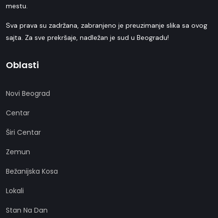
mestu.
Sva prava su zadržana, zabranjeno je preuzimanje slika sa ovog
sajta. Za sve prekršaje, nadležan je sud u Beogradu!
Oblasti
Novi Beograd
Centar
Širi Centar
Zemun
Bežanijska Kosa
Lokali
Stan Na Dan