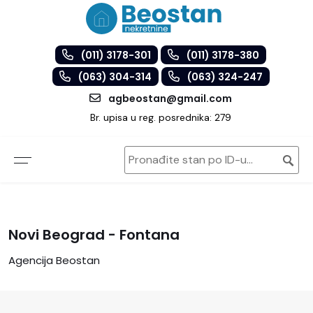
(011) 3178-301
(011) 3178-380
(063) 304-314
(063) 324-247
agbeostan@gmail.com
Br. upisa u reg. posrednika: 279
Novi Beograd - Fontana
Agencija Beostan