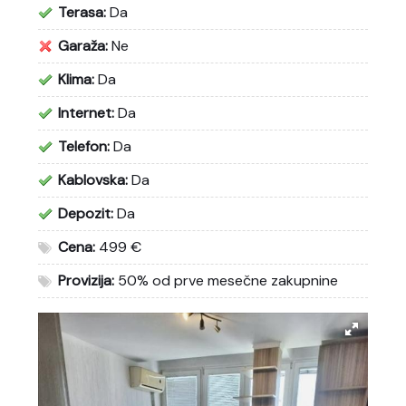
Terasa:
Da
Garaža:
Ne
Klima:
Da
Internet:
Da
Telefon:
Da
Kablovska:
Da
Depozit:
Da
Cena:
499 €
Provizija:
50% od prve mesečne zakupnine