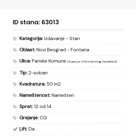
ID stana:
63013
Kategorija:
Izdavanje - Stan
Oblast:
Novi Beograd - Fontana
Ulica:
Pariske Komune
(mapa je informativnog karaktera)
Tip:
2-soban
Kvadratura:
50 m2
Nameštenost:
Namešten
Sprat:
12 od 14
Grejanje:
CG
Lift:
Da