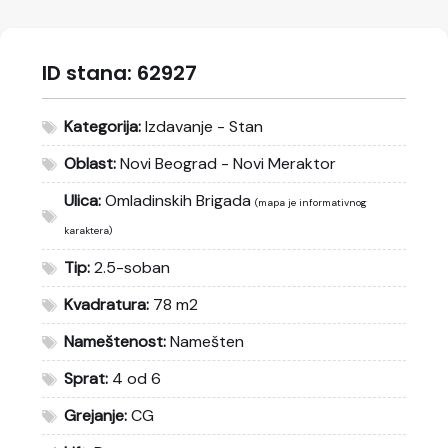
ID stana:
62927
Kategorija:
Izdavanje - Stan
Oblast:
Novi Beograd - Novi Meraktor
Ulica:
Omladinskih Brigada
(mapa je informativnog
karaktera)
Tip:
2.5-soban
Kvadratura:
78 m2
Nameštenost:
Namešten
Sprat:
4 od 6
Grejanje:
CG