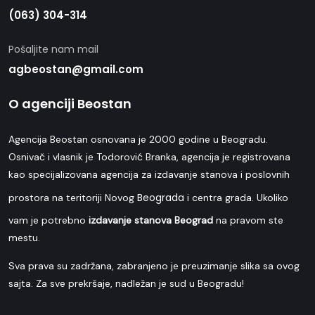
(063) 304-314
Pošaljite nam mail
agbeostan@gmail.com
O agenciji Beostan
Agencija Beostan osnovana je 2000 godine u Beogradu.
Osnivač i vlasnik je Todorović Branka, agencija je registrovana
kao specijalizovana agencija za izdavanje stanova i poslovnih
Beograda
prostora na teritoriji Novog
i centra grada. Ukoliko
vam je potrebno
izdavanje stanova Beograd
na pravom ste
mestu.
Sva prava su zadržana, zabranjeno je preuzimanje slika sa ovog
sajta. Za sve prekršaje, nadležan je sud u Beogradu!