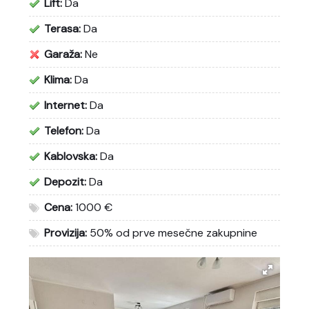
Lift:
Da
Terasa:
Da
Garaža:
Ne
Klima:
Da
Internet:
Da
Telefon:
Da
Kablovska:
Da
Depozit:
Da
Cena:
1000 €
Provizija:
50% od prve mesečne zakupnine