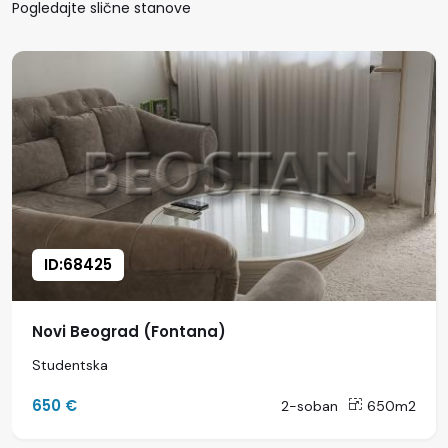
Pogledajte slične stanove
ID:68425
Novi Beograd (Fontana)
Studentska
650 €
2-soban
650m2