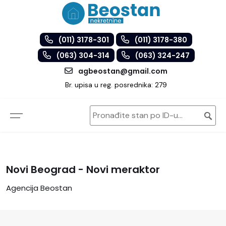
(011) 3178-301
(011) 3178-380
(063) 304-314
(063) 324-247
agbeostan@gmail.com
Br. upisa u reg. posrednika: 279
Novi Beograd - Novi meraktor
Agencija Beostan