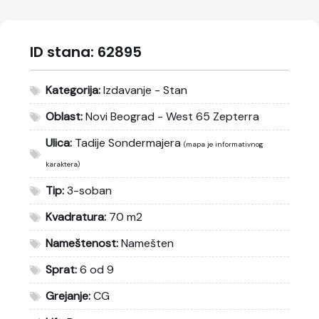
ID stana:
62895
Kategorija:
Izdavanje - Stan
Oblast:
Novi Beograd - West 65 Zepterra
Ulica:
Tadije Sondermajera
(mapa je informativnog
karaktera)
Tip:
3-soban
Kvadratura:
70 m2
Nameštenost:
Namešten
Sprat:
6 od 9
Grejanje:
CG