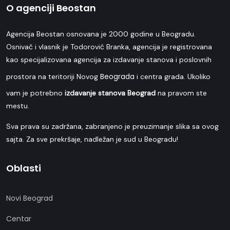
O agenciji Beostan
Agencija Beostan osnovana je 2000 godine u Beogradu.
Osnivač i vlasnik je Todorović Branka, agencija je registrovana
kao specijalizovana agencija za izdavanje stanova i poslovnih
Beograda
prostora na teritoriji Novog
i centra grada. Ukoliko
vam je potrebno
izdavanje stanova Beograd
na pravom ste
mestu.
Sva prava su zadržana, zabranjeno je preuzimanje slika sa ovog
sajta. Za sve prekršaje, nadležan je sud u Beogradu!
Oblasti
Novi Beograd
Centar