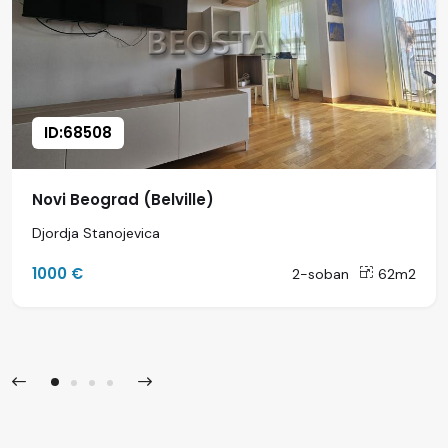
ID:68508
Novi Beograd (Belville)
Djordja Stanojevica
1000 €
2-soban
62m2