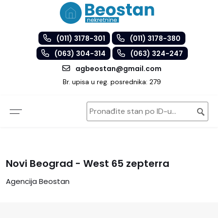
(011) 3178-301
(011) 3178-380
(063) 304-314
(063) 324-247
agbeostan@gmail.com
Br. upisa u reg. posrednika: 279
Novi Beograd - West 65 zepterra
Agencija Beostan