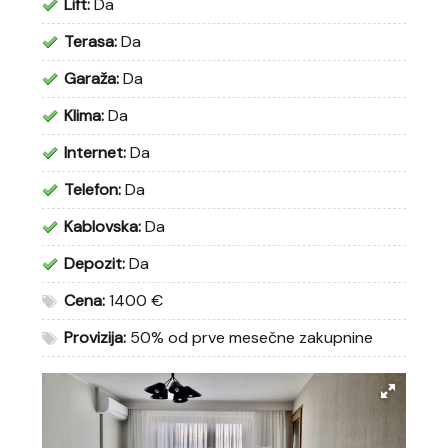
Lift:
Da
Terasa:
Da
Garaža:
Da
Klima:
Da
Internet:
Da
Telefon:
Da
Kablovska:
Da
Depozit:
Da
Cena:
1400 €
Provizija:
50% od prve mesečne zakupnine