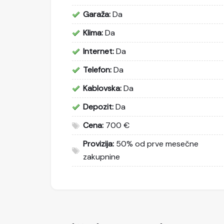
Garaža:
Da
Klima:
Da
Internet:
Da
Telefon:
Da
Kablovska:
Da
Depozit:
Da
Cena:
700 €
Provizija:
50% od prve mesečne
zakupnine