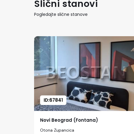
Slični stanovi
Pogledajte slične stanove
ID:67841
Novi Beograd (Fontana)
Otona Zupancica