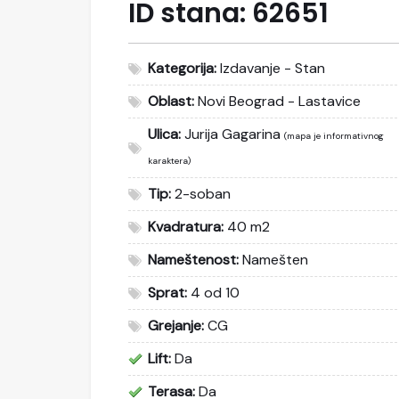
ID stana:
62651
Kategorija:
Izdavanje - Stan
Oblast:
Novi Beograd - Lastavice
Ulica:
Jurija Gagarina
(mapa je informativnog
karaktera)
Tip:
2-soban
Kvadratura:
40 m2
Nameštenost:
Namešten
Sprat:
4 od 10
Grejanje:
CG
Lift:
Da
Terasa:
Da