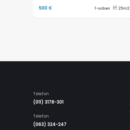
500 €
38m2
1-soban
25m2
Telefon
(011) 3178-301
Telefon
(063) 324-247