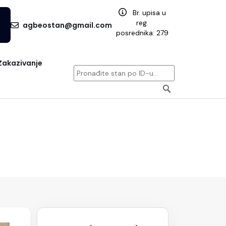
Br. upisa u
reg.
agbeostan@gmail.com
posrednika: 279
Zakazivanje