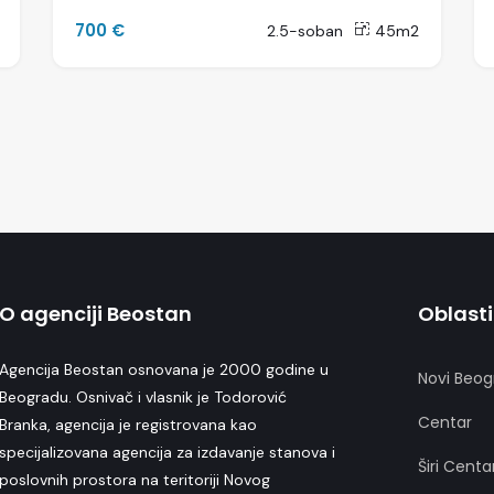
700 €
2.5-soban
45m2
O agenciji Beostan
Oblasti
Agencija Beostan osnovana je 2000 godine u
Novi Beog
Beogradu. Osnivač i vlasnik je Todorović
Centar
Branka, agencija je registrovana kao
specijalizovana agencija za izdavanje stanova i
Širi Centa
poslovnih prostora na teritoriji Novog