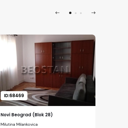
ID:68469
ID:683
Novi Beograd (Blok 28)
Novi Be
Milutina Milankovica
Omladinsk