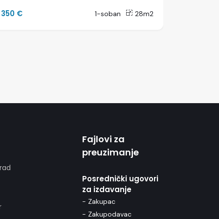
350 €
2000 €
1-soban
28m2
Fajlovi za
preuzimanje
rad
Posrednički ugovori
za izdavanje
- Zakupac
r
- Zakupodavac