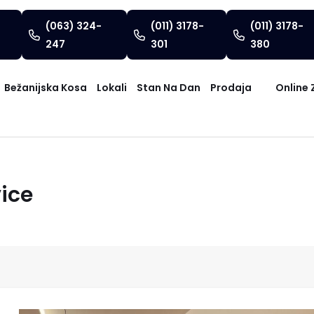
(063) 324-
(011) 3178-
(011) 3178-
247
301
380
Bežanijska Kosa
Lokali
Stan Na Dan
Prodaja
Online 
ice