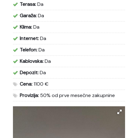
Terasa:
Da
Garaža:
Da
Klima:
Da
Internet:
Da
Telefon:
Da
Kablovska:
Da
Depozit:
Da
Cena:
1100 €
Provizija:
50% od prve mesečne zakupnine