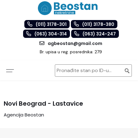
(011) 3178-301
(011) 3178-380
(063) 304-314
(063) 324-247
agbeostan@gmail.com
Br. upisa u reg. posrednika: 279
Novi Beograd - Lastavice
Agencija Beostan