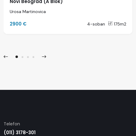
Novi Beograd (A Blok)
Urosa Martinovica
2900 €
4-soban
175m2
Telefon
(011) 3178-301