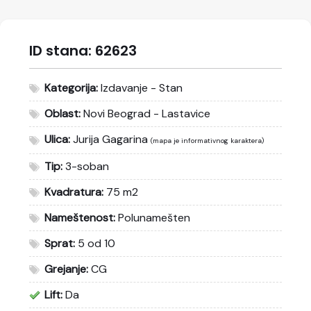
ID stana:
62623
Kategorija:
Izdavanje - Stan
Oblast:
Novi Beograd - Lastavice
Ulica:
Jurija Gagarina
(mapa je informativnog karaktera)
Tip:
3-soban
Kvadratura:
75 m2
Nameštenost:
Polunamešten
Sprat:
5 od 10
Grejanje:
CG
Lift:
Da