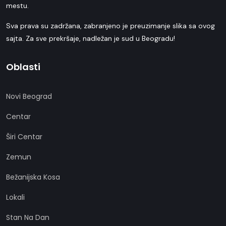
mestu.
Sva prava su zadržana, zabranjeno je preuzimanje slika sa ovog
sajta. Za sve prekršaje, nadležan je sud u Beogradu!
Oblasti
Novi Beograd
Centar
Širi Centar
Zemun
Bežanijska Kosa
Lokali
Stan Na Dan