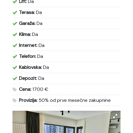
Lift:
Da
Terasa:
Da
Garaža:
Da
Klima:
Da
Internet:
Da
Telefon:
Da
Kablovska:
Da
Depozit:
Da
Cena:
1700 €
Provizija:
50% od prve mesečne zakupnine