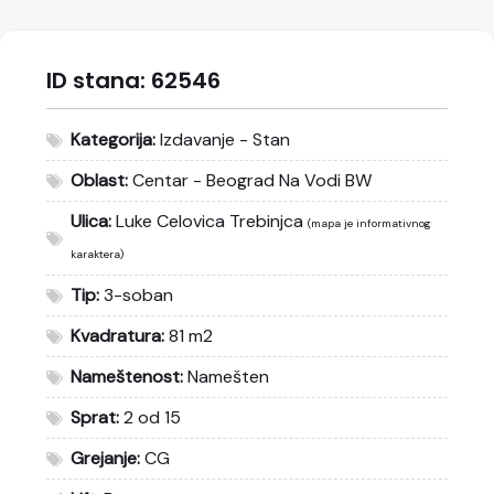
ID stana:
62546
Kategorija:
Izdavanje - Stan
Oblast:
Centar - Beograd Na Vodi BW
Ulica:
Luke Celovica Trebinjca
(mapa je informativnog
karaktera)
Tip:
3-soban
Kvadratura:
81 m2
Nameštenost:
Namešten
Sprat:
2 od 15
Grejanje:
CG