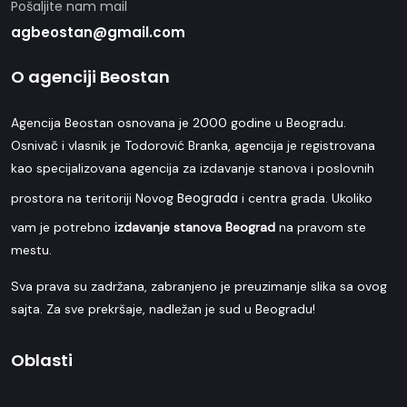
Pošaljite nam mail
agbeostan@gmail.com
O agenciji Beostan
Agencija Beostan osnovana je 2000 godine u Beogradu.
Osnivač i vlasnik je Todorović Branka, agencija je registrovana
kao specijalizovana agencija za izdavanje stanova i poslovnih
Beograda
prostora na teritoriji Novog
i centra grada. Ukoliko
vam je potrebno
izdavanje stanova Beograd
na pravom ste
mestu.
Sva prava su zadržana, zabranjeno je preuzimanje slika sa ovog
sajta. Za sve prekršaje, nadležan je sud u Beogradu!
Oblasti