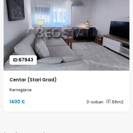
ID:67943
Centar (Stari Grad)
Karnegijeva
1400 €
3-soban
88m2