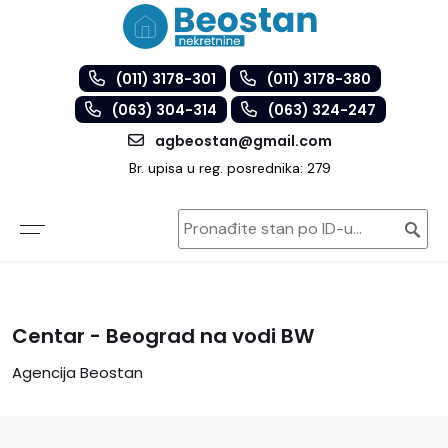
(011) 3178-301
(011) 3178-380
(063) 304-314
(063) 324-247
agbeostan@gmail.com
Br. upisa u reg. posrednika: 279
Centar - Beograd na vodi BW
Agencija Beostan