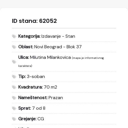
ID stana:
62052
Kategorija:
Izdavanje - Stan
Oblast:
Novi Beograd - Blok 37
Ulica:
Milutina Milankovica
(mapa je informativnog
karaktera)
Tip:
3-soban
Kvadratura:
70 m2
Nameštenost:
Prazan
Sprat:
7 od 8
Grejanje:
CG