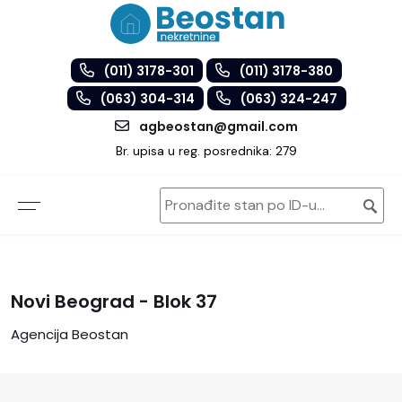
(011) 3178-301
(011) 3178-380
(063) 304-314
(063) 324-247
agbeostan@gmail.com
Br. upisa u reg. posrednika: 279
Novi Beograd - Blok 37
Agencija Beostan