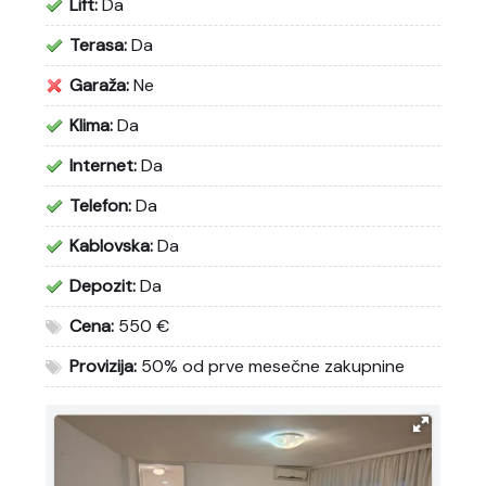
Lift:
Da
Terasa:
Da
Garaža:
Ne
Klima:
Da
Internet:
Da
Telefon:
Da
Kablovska:
Da
Depozit:
Da
Cena:
550 €
Provizija:
50% od prve mesečne zakupnine