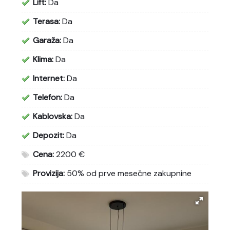
Lift:
Da
Terasa:
Da
Garaža:
Da
Klima:
Da
Internet:
Da
Telefon:
Da
Kablovska:
Da
Depozit:
Da
Cena:
2200 €
Provizija:
50% od prve mesečne zakupnine