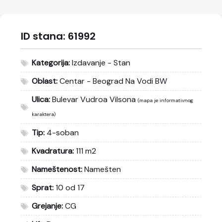
ID stana:
61992
Kategorija:
Izdavanje - Stan
Oblast:
Centar - Beograd Na Vodi BW
Ulica:
Bulevar Vudroa Vilsona
(mapa je informativnog
karaktera)
Tip:
4-soban
Kvadratura:
111 m2
Nameštenost:
Namešten
Sprat:
10 od 17
Grejanje:
CG