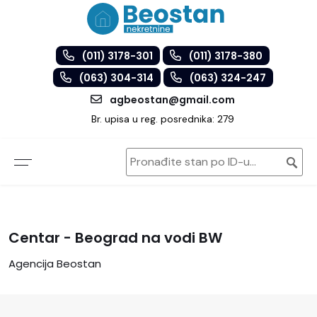
(011) 3178-301
(011) 3178-380
(063) 304-314
(063) 324-247
agbeostan@gmail.com
Br. upisa u reg. posrednika: 279
Centar - Beograd na vodi BW
Agencija Beostan