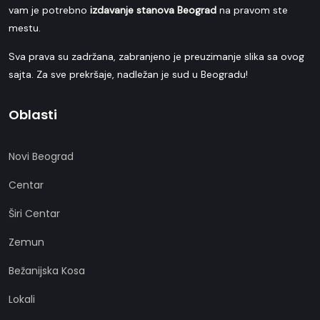
vam je potrebno
izdavanje stanova Beograd
na pravom ste
mestu.
Sva prava su zadržana, zabranjeno je preuzimanje slika sa ovog
sajta. Za sve prekršaje, nadležan je sud u Beogradu!
Oblasti
Novi Beograd
Centar
Širi Centar
Zemun
Bežanijska Kosa
Lokali