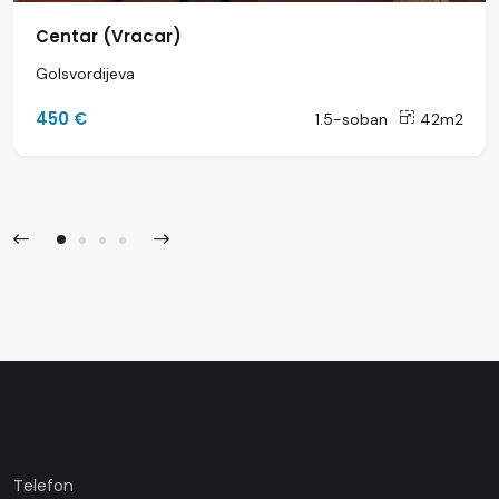
Centar (Vracar)
Golsvordijeva
450 €
1.5-soban
42m2
Telefon