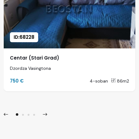
ID:68228
Centar (Stari Grad)
Dzordza Vasingtona
750 €
4-soban
86m2