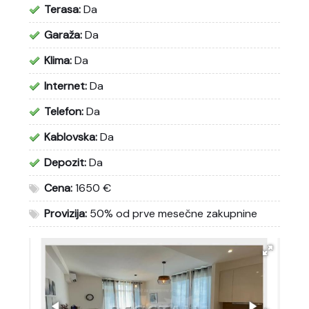
Terasa:
Da
Garaža:
Da
Klima:
Da
Internet:
Da
Telefon:
Da
Kablovska:
Da
Depozit:
Da
Cena:
1650 €
Provizija:
50% od prve mesečne zakupnine