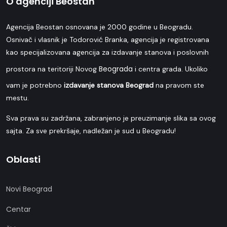
O agenciji Beostan
Agencija Beostan osnovana je 2000 godine u Beogradu.
Osnivač i vlasnik je Todorović Branka, agencija je registrovana
kao specijalizovana agencija za izdavanje stanova i poslovnih
Beograda
prostora na teritoriji Novog
i centra grada. Ukoliko
vam je potrebno
izdavanje stanova Beograd
na pravom ste
mestu.
Sva prava su zadržana, zabranjeno je preuzimanje slika sa ovog
sajta. Za sve prekršaje, nadležan je sud u Beogradu!
Oblasti
Novi Beograd
Centar