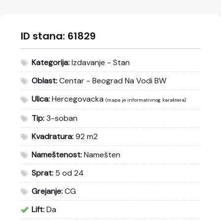
ID stana:
61829
Kategorija:
Izdavanje - Stan
Oblast:
Centar - Beograd Na Vodi BW
Ulica:
Hercegovacka
(mapa je informativnog karaktera)
Tip:
3-soban
Kvadratura:
92 m2
Nameštenost:
Namešten
Sprat:
5 od 24
Grejanje:
CG
Lift:
Da