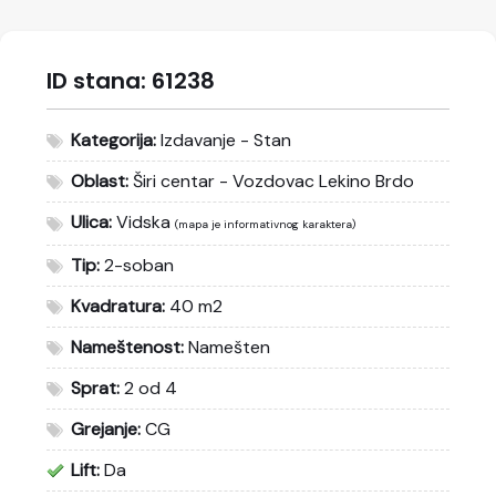
ID stana:
61238
Kategorija:
Izdavanje - Stan
Oblast:
Širi centar - Vozdovac Lekino Brdo
Ulica:
Vidska
(mapa je informativnog karaktera)
Tip:
2-soban
Kvadratura:
40 m2
Nameštenost:
Namešten
Sprat:
2 od 4
Grejanje:
CG
Lift:
Da