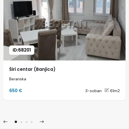
ID:68201
Širi centar (Banjica)
Beranska
650 €
3-soban
61m2