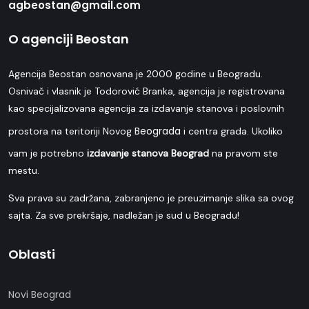
agbeostan@gmail.com
O agenciji Beostan
Agencija Beostan osnovana je 2000 godine u Beogradu.
Osnivač i vlasnik je Todorović Branka, agencija je registrovana
kao specijalizovana agencija za izdavanje stanova i poslovnih
Beograda
prostora na teritoriji Novog
i centra grada. Ukoliko
vam je potrebno
izdavanje stanova Beograd
na pravom ste
mestu.
Sva prava su zadržana, zabranjeno je preuzimanje slika sa ovog
sajta. Za sve prekršaje, nadležan je sud u Beogradu!
Oblasti
Novi Beograd