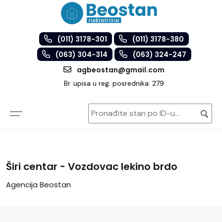
(011) 3178-301
(011) 3178-380
(063) 304-314
(063) 324-247
agbeostan@gmail.com
Br. upisa u reg. posrednika: 279
Širi centar - Vozdovac lekino brdo
Agencija Beostan