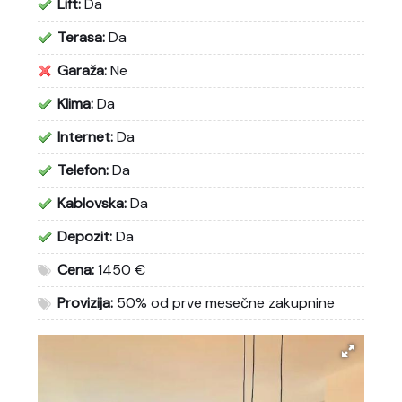
Lift:
Da
Terasa:
Da
Garaža:
Ne
Klima:
Da
Internet:
Da
Telefon:
Da
Kablovska:
Da
Depozit:
Da
Cena:
1450 €
Provizija:
50% od prve mesečne zakupnine