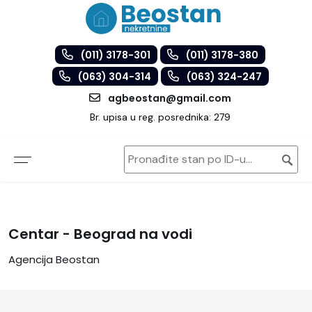
(011) 3178-301
(011) 3178-380
(063) 304-314
(063) 324-247
agbeostan@gmail.com
Br. upisa u reg. posrednika: 279
Centar - Beograd na vodi
Agencija Beostan