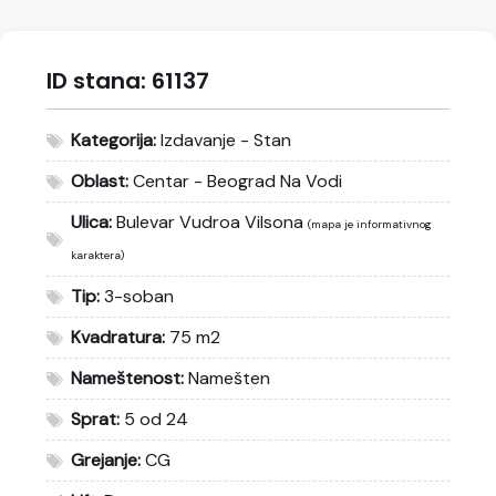
ID stana:
61137
Kategorija:
Izdavanje - Stan
Oblast:
Centar - Beograd Na Vodi
Ulica:
Bulevar Vudroa Vilsona
(mapa je informativnog
karaktera)
Tip:
3-soban
Kvadratura:
75 m2
Nameštenost:
Namešten
Sprat:
5 od 24
Grejanje:
CG