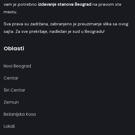
vam je potrebno
izdavanje stanova Beograd
na pravom ste
mestu.
Sva prava su zadržana, zabranjeno je preuzimanje slika sa ovog
sajta. Za sve prekršaje, nadležan je sud u Beogradu!
Oblasti
Novi Beograd
Centar
Širi Centar
Zemun
Bežanijska Kosa
Lokali