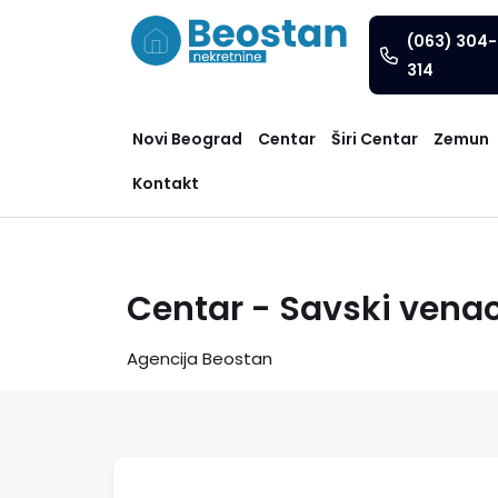
(063) 304-
314
Novi Beograd
Centar
Širi Centar
Zemun
Kontakt
Centar - Savski vena
Agencija Beostan