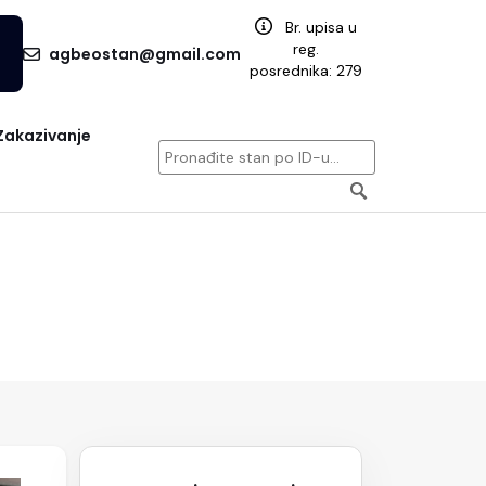
Br. upisa u
reg.
agbeostan@gmail.com
posrednika: 279
Zakazivanje