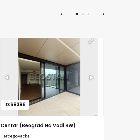
ID:68396
ID:683
Centar (Beograd Na Vodi BW)
Centar 
Hercegovacka
Hercegov