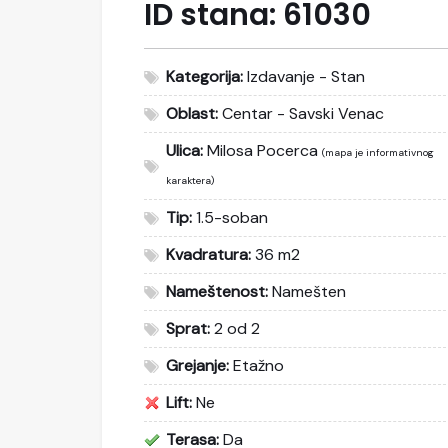
ID stana:
61030
Kategorija:
Izdavanje - Stan
Oblast:
Centar - Savski Venac
Ulica:
Milosa Pocerca
(mapa je informativnog
karaktera)
Tip:
1.5-soban
Kvadratura:
36 m2
Nameštenost:
Namešten
Sprat:
2 od 2
Grejanje:
Etažno
Lift:
Ne
Terasa:
Da