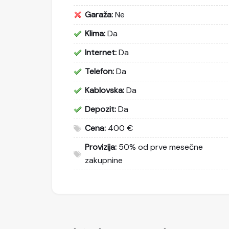
Garaža:
Ne
Klima:
Da
Internet:
Da
Telefon:
Da
Kablovska:
Da
Depozit:
Da
Cena:
400 €
Provizija:
50% od prve mesečne
zakupnine