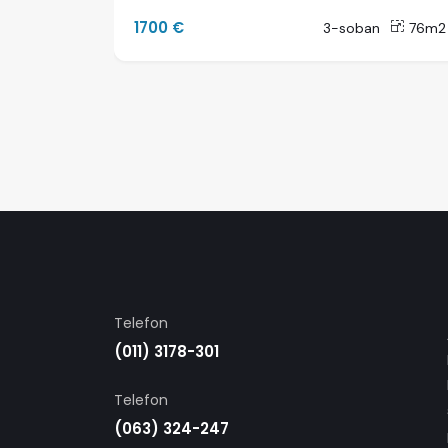
1700 €
n
81m2
3-soban
76m2
Telefon
(011) 3178-301
Telefon
(063) 324-247