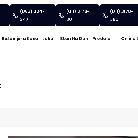
(063) 324-
(011) 3178-
(011) 3178-
247
301
380
Bežanijska Kosa
Lokali
Stan Na Dan
Prodaja
Online 
c