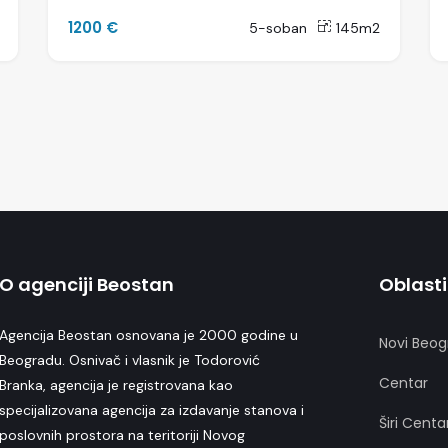
1200 €
5-soban
145m2
O agenciji Beostan
Oblasti
Agencija Beostan osnovana je 2000 godine u
Novi Beog
Beogradu. Osnivač i vlasnik je Todorović
Centar
Branka, agencija je registrovana kao
specijalizovana agencija za izdavanje stanova i
Širi Centa
poslovnih prostora na teritoriji Novog