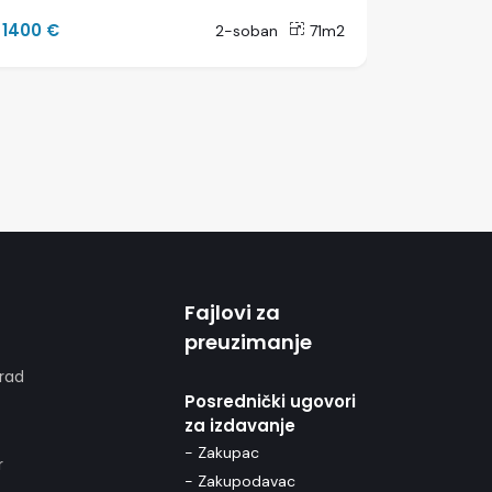
1400 €
2500 €
2-soban
71m2
Fajlovi za
preuzimanje
rad
Posrednički ugovori
za izdavanje
- Zakupac
r
- Zakupodavac