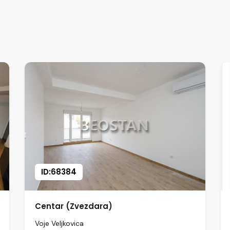
ID:68384
Centar (Zvezdara)
Voje Veljkovica