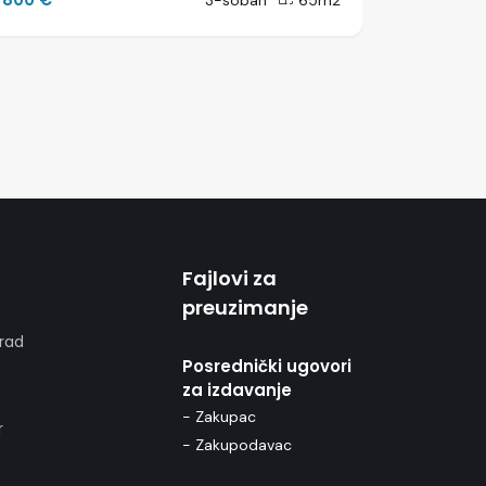
3-soban
65m2
Fajlovi za
preuzimanje
rad
Posrednički ugovori
za izdavanje
- Zakupac
r
- Zakupodavac