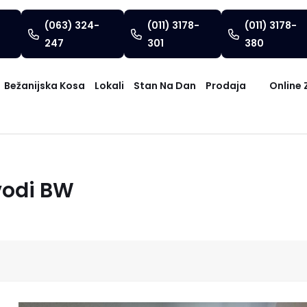
(063) 324-
(011) 3178-
(011) 3178-
247
301
380
Bežanijska Kosa
Lokali
Stan Na Dan
Prodaja
Online 
vodi BW