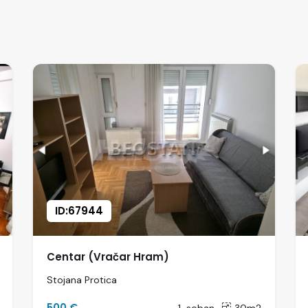
ID:67944
Centar (Vračar Hram)
Stojana Protica
500 €