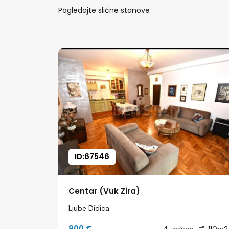
Pogledajte slične stanove
ID:67546
Centar (Vuk Zira)
Ljube Didica
900 €