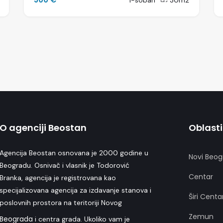
1-soban
30m2
O agenciji Beostan
Oblasti
Agencija Beostan osnovana je 2000 godine u
Novi Beog
Beogradu. Osnivač i vlasnik je Todorović
Centar
Branka, agencija je registrovana kao
specijalizovana agencija za izdavanje stanova i
Širi Centa
poslovnih prostora na teritoriji Novog
Zemun
Beograda
i centra grada. Ukoliko vam je