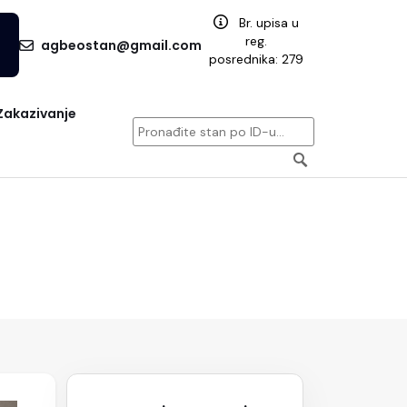
Br. upisa u
reg.
agbeostan@gmail.com
posrednika: 279
Zakazivanje