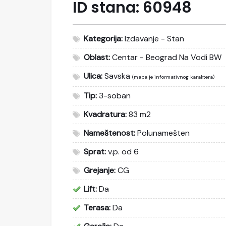
ID stana:
60948
Kategorija:
Izdavanje - Stan
Oblast:
Centar - Beograd Na Vodi BW
Ulica:
Savska
(mapa je informativnog karaktera)
Tip:
3-soban
Kvadratura:
83 m2
Nameštenost:
Polunamešten
Sprat:
v.p. od 6
Grejanje:
CG
Lift:
Da
Terasa:
Da