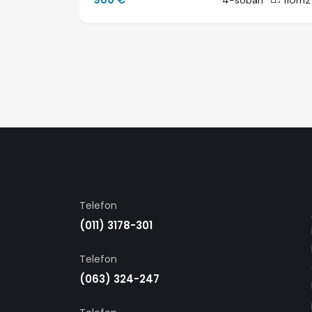
25m2
4-soban
110m2
Telefon
(011) 3178-301
Telefon
(063) 324-247