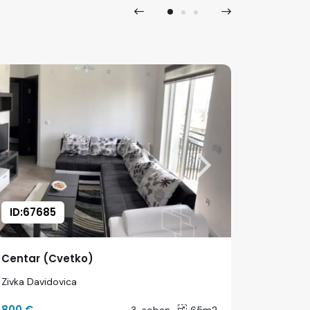
ID:67685
ID:678
Centar (Cvetko)
Centar 
Zivka Davidovica
Ivan Bego
800 €
1000 €