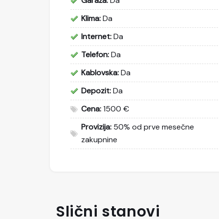
Garaža:
Da
Klima:
Da
Internet:
Da
Telefon:
Da
Kablovska:
Da
Depozit:
Da
Cena:
1500 €
Provizija:
50% od prve mesečne
zakupnine
Slični stanovi