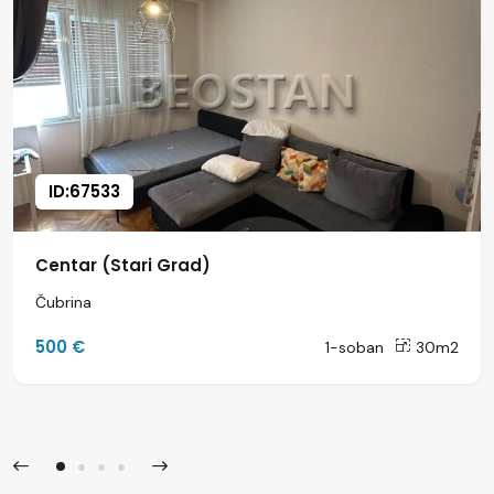
ID:67533
Centar (Stari Grad)
Čubrina
500 €
1-soban
30m2