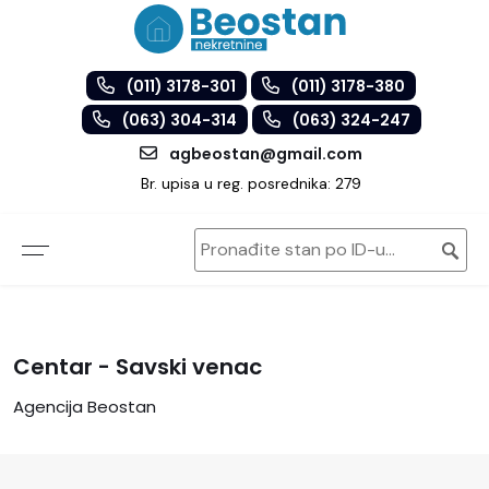
(011) 3178-301
(011) 3178-380
(063) 304-314
(063) 324-247
agbeostan@gmail.com
Br. upisa u reg. posrednika: 279
Centar - Savski venac
Agencija Beostan