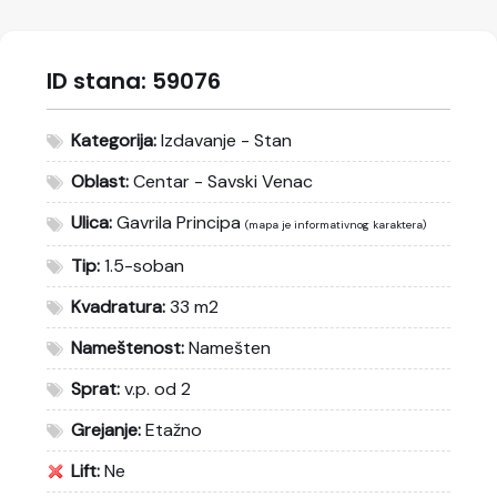
ID stana:
59076
Kategorija:
Izdavanje - Stan
Oblast:
Centar - Savski Venac
Ulica:
Gavrila Principa
(mapa je informativnog karaktera)
Tip:
1.5-soban
Kvadratura:
33 m2
Nameštenost:
Namešten
Sprat:
v.p. od 2
Grejanje:
Etažno
Lift:
Ne