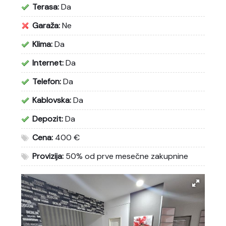
Terasa:
Da
Garaža:
Ne
Klima:
Da
Internet:
Da
Telefon:
Da
Kablovska:
Da
Depozit:
Da
Cena:
400 €
Provizija:
50% od prve mesečne zakupnine