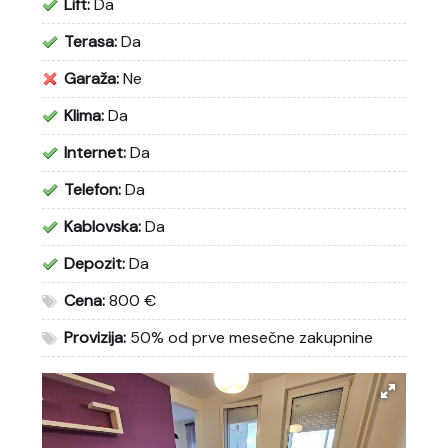
Lift:
Da
Terasa:
Da
Garaža:
Ne
Klima:
Da
Internet:
Da
Telefon:
Da
Kablovska:
Da
Depozit:
Da
Cena:
800 €
Provizija:
50% od prve mesečne zakupnine