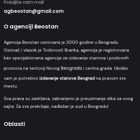
Pošaljite nam mail
agbeostan@gmail.com
O agenciji Beostan
Agencija Beostan osnovana je 2000 godine u Beogradu.
Osnivač i vlasnik je Todorović Branka, agencija je registrovana
kao specijalizovana agencija za izdavanje stanova i poslovnih
Beograda
prostora na teritoriji Novog
i centra grada. Ukoliko
vam je potrebno
izdavanje stanova Beograd
na pravom ste
mestu.
Sva prava su zadržana, zabranjeno je preuzimanje slika sa ovog
sajta. Za sve prekršaje, nadležan je sud u Beogradu!
Oblasti