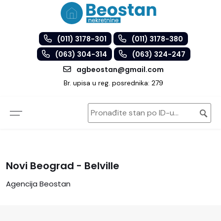
(011) 3178-301
(011) 3178-380
(063) 304-314
(063) 324-247
agbeostan@gmail.com
Br. upisa u reg. posrednika: 279
Novi Beograd - Belville
Agencija Beostan