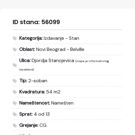
ID stana:
56099
Kategorija:
Izdavanje - Stan
Oblast:
Novi Beograd - Belville
Ulica:
Djordja Stanojevica
(mapa je informativnog
karaktera)
Tip:
2-soban
Kvadratura:
54 m2
Nameštenost:
Namešten
Sprat:
4 od 13
Grejanje:
CG